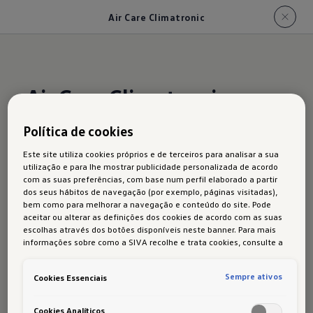
Air Care Climatronic
Air Care Climatronic:
Melhor clima em
Política de cookies
movimento.
Este site utiliza cookies próprios e de terceiros para analisar a sua
utilização e para lhe mostrar publicidade personalizada de acordo
com as suas preferências, com base num perfil elaborado a partir
dos seus hábitos de navegação (por exemplo, páginas visitadas),
bem como para melhorar a navegação e conteúdo do site. Pode
aceitar ou alterar as definições dos cookies de acordo com as suas
Um pouco mais quente aqui, um pouco mais frio
escolhas através dos botões disponíveis neste banner. Para mais
ali? Claro. O Air Care Climatronic garante
informações sobre como a SIVA recolhe e trata cookies, consulte a
Política de cookies
em vigor.
temperaturas confortáveis – adaptadas
individualmente às suas necessidades para o
Sempre ativos
Cookies Essenciais
condutor e passageiro.
1
Cookies Analíticos