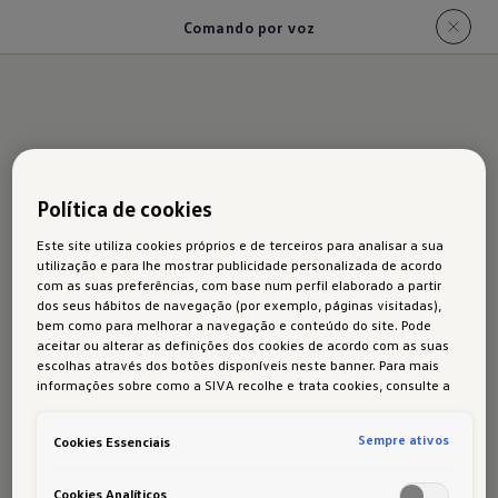
Comando por voz
Comando por voz
: "Olá
1
Volkswagen"
Política de cookies
Este site utiliza cookies próprios e de terceiros para analisar a sua
utilização e para lhe mostrar publicidade personalizada de acordo
com as suas preferências, com base num perfil elaborado a partir
dos seus hábitos de navegação (por exemplo, páginas visitadas),
O seu Volkswagen entende-o. Com o comando
bem como para melhorar a navegação e conteúdo do site. Pode
"Olá, Volkswagen" inicia um diálogo natural, o
aceitar ou alterar as definições dos cookies de acordo com as suas
escolhas através dos botões disponíveis neste banner. Para mais
que permite um controlo seguro e confortável
informações sobre como a SIVA recolhe e trata cookies, consulte a
de funções selecionadas de telefonia, media ou
Política de cookies
em vigor.
navegação. Para tal, ative o comando por voz
Sempre ativos
Cookies Essenciais
para o seu sistema Infotainment "Ready 2
Discover"
ou "Discover Media" e controle várias
Cookies Analíticos
2