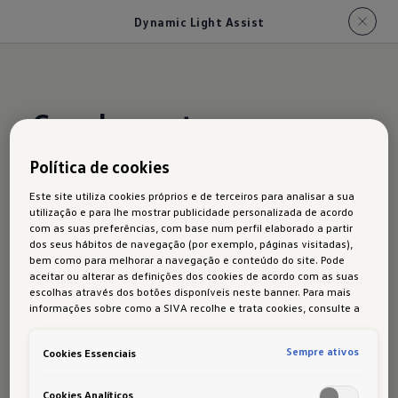
Dynamic Light Assist
Com luz certa - mas sem
encandear
Política de cookies
Este site utiliza cookies próprios e de terceiros para analisar a sua
utilização e para lhe mostrar publicidade personalizada de acordo
com as suas preferências, com base num perfil elaborado a partir
dos seus hábitos de navegação (por exemplo, páginas visitadas),
A
regulação dinâmica dos máximos
"Dynamic
bem como para melhorar a navegação e conteúdo do site. Pode
Light Assist" opcional assegura uma melhor
aceitar ou alterar as definições dos cookies de acordo com as suas
escolhas através dos botões disponíveis neste banner. Para mais
visibilidade à noite. O sistema
reconhece
os
informações sobre como a SIVA recolhe e trata cookies, consulte a
veículos
em sentido contrário e os que circulam
Política de cookies
em vigor.
à frente e desliga automaticamente
áreas
Sempre ativos
Cookies Essenciais
correspondentes
dos seus máximos.
1
Cookies Analíticos