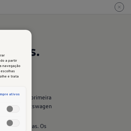
petos.
rar
do a partir
 a navegação
s escolhas
olhe e trata
mpre ativos
eriza logo à primeira
e logótipo Volkswagen
cas GTI típicas. Os