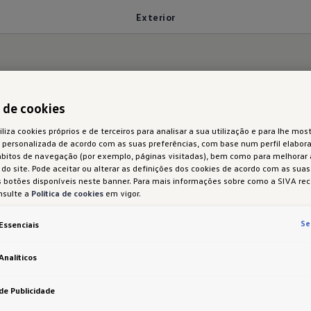
Exterior
rtivo em todos os as
a de cookies
iliza cookies próprios e de terceiros para analisar a sua utilização e para lhe most
 personalizada de acordo com as suas preferências, com base num perfil elabora
ábitos de navegação (por exemplo, páginas visitadas), bem como para melhorar
do site. Pode aceitar ou alterar as definições dos cookies de acordo com as sua
 botões disponíveis neste banner. Para mais informações sobre como a SIVA rec
nsulte a
Política de cookies
em vigor.
Se
Essenciais
rico: o ID. Polo GTI revela o dinamismo que o caract
da com faróis Matrix LED IQ.LIGHT, friso luminoso 
Analíticos
a aparência inconfundível.
de Publicidade
elha e a grelha em favo de mel refletem característi