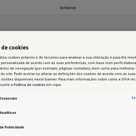
Interior
e pensado ao pormen
a de cookies
iliza cookies próprios e de terceiros para analisar a sua utilização e para lhe most
 personalizada de acordo com as suas preferências, com base num perfil elabora
ábitos de navegação (por exemplo, páginas visitadas), bem como para melhorar
do site. Pode aceitar ou alterar as definições dos cookies de acordo com as sua
 botões disponíveis neste banner. Para mais informações sobre como a SIVA rec
nsulte a
Política de cookies
em vigor.
Se
Essenciais
Analíticos
de Publicidade