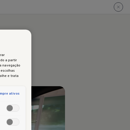
or.
rar
do a partir
 a navegação
s escolhas
olhe e trata
mpre ativos