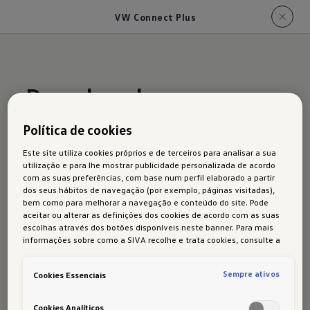
VW Connect Plus
Descubra algo novo,
na
Política de cookies
Este site utiliza cookies próprios e de terceiros para analisar a sua
utilização e para lhe mostrar publicidade personalizada de acordo
com as suas preferências, com base num perfil elaborado a partir
dos seus hábitos de navegação (por exemplo, páginas visitadas),
O conjunto de ofertas e serviços digitais da
bem como para melhorar a navegação e conteúdo do site. Pode
Volkswagen leva a conectividade do Polo a um
aceitar ou alterar as definições dos cookies de acordo com as suas
escolhas através dos botões disponíveis neste banner. Para mais
nível ainda mais elevado: como opção, o serviço
informações sobre como a SIVA recolhe e trata cookies, consulte a
VW Connect Plus
fornece tecnologias
1
Política de cookies
em vigor.
inteligentes adicionais.
Sempre ativos
Cookies Essenciais
Isto inclui também a navegação inteligente na
Cookies Analíticos