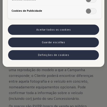
fumados.
Cookies de Publicidade
Aceitar todos os cookies
Guardar escolhas
Os nossos automóveis vêm equipados de fábrica com 
Definições de cookies
pneus de verão.
As fotografias dos veículos visam apenas mostrar
uma reprodução do modelo a que a Campanha
corresponde; o Cliente poderá encontrar diferenças
entre aquela fotografia e o veículo em concreto,
nomeadamente equipamentos opcionais. Pode
confirmar toda a informação sobre o veículo
(incluindo cor) junto do seu Concessionário.
Os preços são PVPR (preço de venda ao público