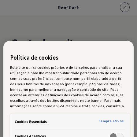
Roof Pack
Gosta de muitos
contrastes
Política de cookies
Este site utiliza cookies próprios e de terceiros para analisar a sua
utilização e para lhe mostrar publicidade personalizada de acordo
com as suas preferências, com base num perfil elaborado a partir
dos seus hábitos de navegação (por exemplo, páginas visitadas),
O Taigo alia dimensões compactas e um design
bem como para melhorar a navegação e conteúdo do site. Pode
extraordinário. Você decide o look final.
aceitar ou alterar as definições dos cookies de acordo com as suas
escolhas através dos botões disponíveis neste banner. Para mais
O que acha de um tejadilho preto e espelhos
informações sobre como a SIVA recolhe e trata cookies, consulte a
exteriores lacados a preto a condizer?
Política de cookies
em vigor.
Sempre ativos
Cookies Essenciais
Pode obter o Roof Pack na linha de equipamento
R-Line, incluindo vidro lateral e traseiro
Cookies Analíticos