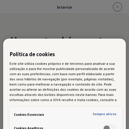
Interior
Um que também pontua
com valores interiores
Política de cookies
Este site utiliza cookies próprios e de terceiros para analisar a sua
utilização e para lhe mostrar publicidade personalizada de acordo
com as suas preferências, com base num perfil elaborado a partir
dos seus hábitos de navegação (por exemplo, páginas visitadas),
bem como para melhorar a navegação e conteúdo do site. Pode
aceitar ou alterar as definições dos cookies de acordo com as suas
1
/
7
escolhas através dos botões disponíveis neste banner. Para mais
informações sobre como a SIVA recolhe e trata cookies, consulte a
Política de cookies
em vigor.
Sempre ativos
Cookies Essenciais
Cookies Analíticos