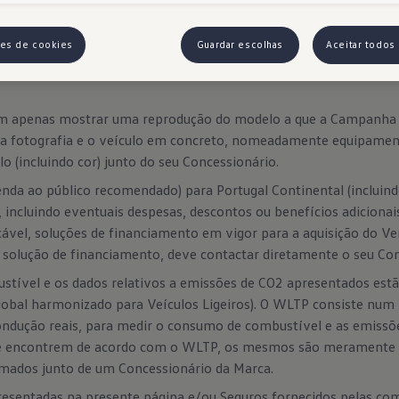
ões de cookies
Guardar escolhas
Aceitar todos
sam apenas mostrar uma reprodução do modelo a que a Campanha 
ela fotografia e o veículo em concreto, nomeadamente equipamen
o (incluindo cor) junto do seu Concessionário.
nda ao público recomendado) para Portugal Continental (incluin
, incluindo eventuais despesas, descontos ou benefícios adiciona
ável, soluções de financiamento em vigor para a aquisição do Ve
e solução de financiamento, deve contactar diretamente o seu Con
stível e os dados relativos a emissões de CO2 apresentados es
obal harmonizado para Veículos Ligeiros). O WLTP consiste num
ondução reais, para medir o consumo de combustível e as emissõ
se encontrem de acordo com o WLTP, os mesmos são meramente 
rmados junto de um Concessionário da Marca.
sentadas na presente página e/ou Seguros fornecidos pelas comp