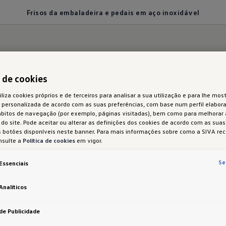
Frisos da embaladeira e pedais em aço inoxidável
Elegante e robusto
a de cookies
iliza cookies próprios e de terceiros para analisar a sua utilização e para lhe most
 personalizada de acordo com as suas preferências, com base num perfil elabora
ábitos de navegação (por exemplo, páginas visitadas), bem como para melhorar
do site. Pode aceitar ou alterar as definições dos cookies de acordo com as sua
 botões disponíveis neste banner. Para mais informações sobre como a SIVA rec
nsulte a
Política de cookies
em vigor.
visual particularmente desportivo: Tanto os
frisos 
Se
Essenciais
as capas dos pedais são em aço
inoxidável escovado
Analíticos
armente
robusto e durável
.
de Publicidade