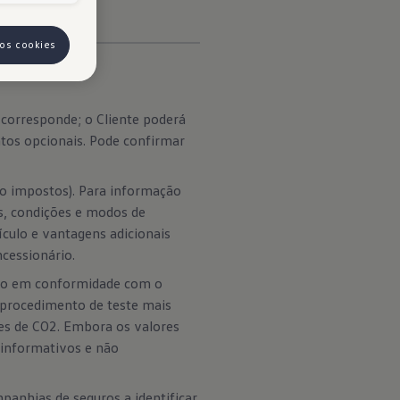
 os cookies
corresponde; o Cliente poderá
tos opcionais. Pode confirmar
do impostos). Para informação
is, condições e modos de
ículo e vantagens adicionais
cessionário.
tão em conformidade com o
 procedimento de teste mais
es de CO2. Embora os valores
informativos e não
anhias de seguros a identificar