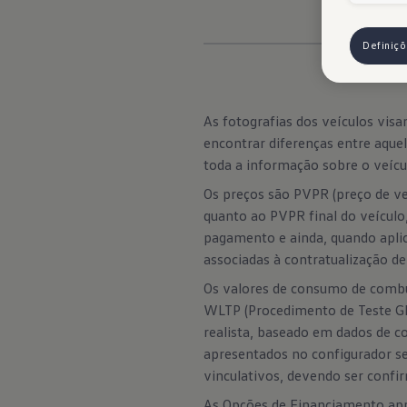
Definiç
As fotografias dos veículos vi
encontrar diferenças entre aqu
toda a informação sobre o veícul
Os preços são PVPR (preço de ve
quanto ao PVPR final do veículo
pagamento e ainda, quando aplic
associadas à contratualização d
Os valores de consumo de combu
WLTP (Procedimento de Teste Gl
realista, baseado em dados de c
apresentados no configurador 
vinculativos, devendo ser confi
As Opções de Financiamento apre