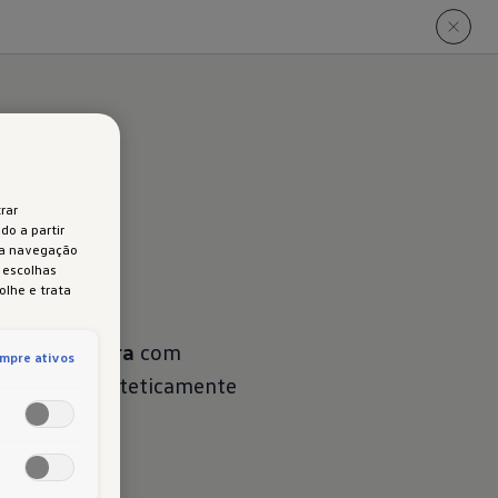
rar
do a partir
 a navegação
s escolhas
olhe e trata
da embaladeira
com
mpre ativos
. Não só é esteticamente