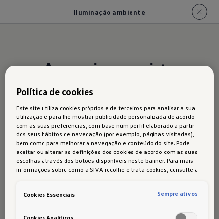
Iluminação ambiente
A sua viagem vista
sob uma luz
Política de cookies
diferente
Este site utiliza cookies próprios e de terceiros para analisar a sua
utilização e para lhe mostrar publicidade personalizada de acordo
com as suas preferências, com base num perfil elaborado a partir
dos seus hábitos de navegação (por exemplo, páginas visitadas),
bem como para melhorar a navegação e conteúdo do site. Pode
aceitar ou alterar as definições dos cookies de acordo com as suas
Com a
iluminação ambiente
confere um toque
escolhas através dos botões disponíveis neste banner. Para mais
muito pessoal ao seu T-Cross. A luz branca
informações sobre como a SIVA recolhe e trata cookies, consulte a
Política de cookies
em vigor.
indireta - incluída de série no R-Line - propaga
uma
atmosfera agradável, iluminando
Sempre ativos
Cookies Essenciais
suavemente
os manípulos das portas dianteiras,
Cookies Analíticos