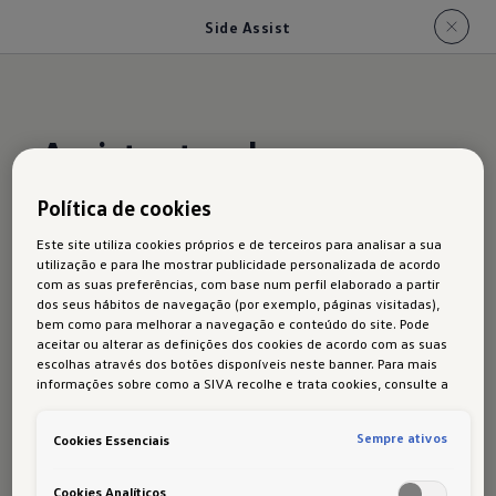
Side Assist
Assistentes de
manutenção e de
Política de cookies
mudança da faixa de
Este site utiliza cookies próprios e de terceiros para analisar a sua
rodagem
utilização e para lhe mostrar publicidade personalizada de acordo
com as suas preferências, com base num perfil elaborado a partir
dos seus hábitos de navegação (por exemplo, páginas visitadas),
bem como para melhorar a navegação e conteúdo do site. Pode
aceitar ou alterar as definições dos cookies de acordo com as suas
A primeira imagem apresenta o ID.5 como
escolhas através dos botões disponíveis neste banner. Para mais
exemplo.
informações sobre como a SIVA recolhe e trata cookies, consulte a
Política de cookies
em vigor.
Sempre ativos
Cookies Essenciais
Disponível opcionalmente a partir do Urban, o
assistente de mudança da faixa de rodagem
Cookies Analíticos