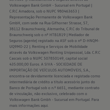
Volkswagen Bank GmbH - Sucursal em Portugal |
C.R.C Amadora, sob o NUPC 980463653 |
Representação Permanente de Volkswagen Bank
GmbH, com sede na Rua Gifhorner Strasse, 57,
38112 Braunschweig, Alemanha, C.R.C do Tribunal de
Braunschweig sob o nº HTB1819 | Mediador de
Seguros (agente) registado na ASF sob o nº D-HNQM-
UQ9MO-22 |. Renting e Serviços de Mobilidade
através da Volkswagen Renting Unipessoal, Lda. C.R.C
Cascais sob o NUPC 507850149, capital social
435.000,00 Euros. A SIVA - SOCIEDADE DE
IMPORTAÇÃO DE VEÍCULOS AUTOMÓVEIS, S.A.,
encontra-se devidamente licenciada e registada como
intermediária de crédito a título acessório junto do
Banco de Portugal sob o n.º 6651, mediante contrato
de vinculação, não exclusivo, celebrado com o
Volkswagen Bank Gmbh - Sucursal em Portugal. Para
mais informações
aqui.