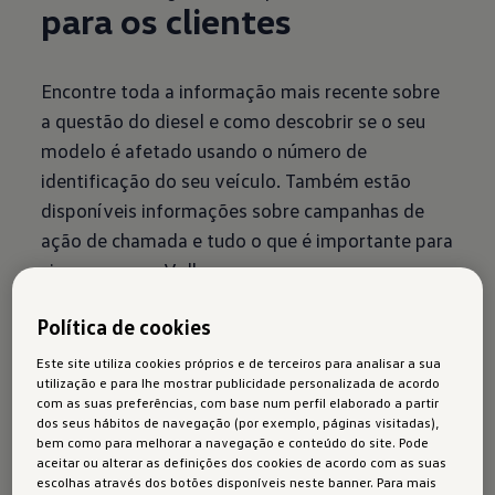
para os clientes
Encontre toda a informação mais recente sobre
a questão do diesel e como descobrir se o seu
modelo é afetado usando o número de
identificação do seu veículo. Também estão
disponíveis informações sobre campanhas de
ação de chamada e tudo o que é importante para
si e para o seu Volkswagen.
Política de cookies
Este site utiliza cookies próprios e de terceiros para analisar a sua
utilização e para lhe mostrar publicidade personalizada de acordo
com as suas preferências, com base num perfil elaborado a partir
Manuais de instrução
dos seus hábitos de navegação (por exemplo, páginas visitadas),
bem como para melhorar a navegação e conteúdo do site. Pode
As instruções de operações do seu veículo em
aceitar ou alterar as definições dos cookies de acordo com as suas
escolhas através dos botões disponíveis neste banner. Para mais
formato digital. Utilize o manual de instruções