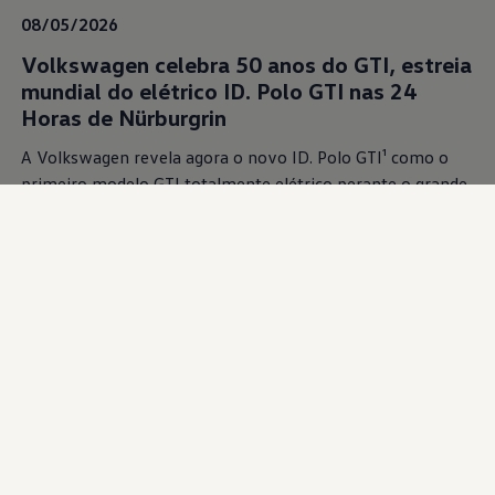
08/05/2026
Volkswagen celebra 50 anos do GTI, estreia
mundial do elétrico ID. Polo GTI nas 24
Horas de Nürburgrin
A Volkswagen revela agora o novo ID. Polo GTI¹ como o
primeiro modelo GTI totalmente elétrico perante o grande
público. Performance e tradição GTI estarão no centro da
presença da Volkswagen no maior evento de desporto
automóvel da Alemanha.
Saiba mais
08/05/2026
Golf GTI EDITION 50 é o modelo de
produção com tração dianteira mais rápido
no Nürburgring Nordschleife