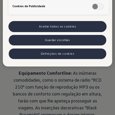
Cookies de Publicidade
Jetta 6 Hybrid:
A versão híbrida oferece-lhe a
poderosa combinação de um motor de injeção
direta a gasolina TSI sobrealimentado (110 kW /
Aceitar todos os cookies
150 cv) com um motor elétrico (20 kW / 27hp).
Tudo isto traduz-se em elevada eficiência a par
Guardar escolhas
de baixos consumos, dinamismo e conforto sem
precedentes. O nível de equipamento
Definições de cookies
"Comfortline" corresponde ao equipamento de
série.
Equipamento Comfortline:
As inúmeras
comodidades, como o sistema de rádio "RCD
210" com função de reprodução MP3 ou os
bancos de conforto com regulação em altura,
farão com que lhe apeteça prosseguir as
viagens. As inserções decorativas "Black
Pyramide" aprimoram o design interior.