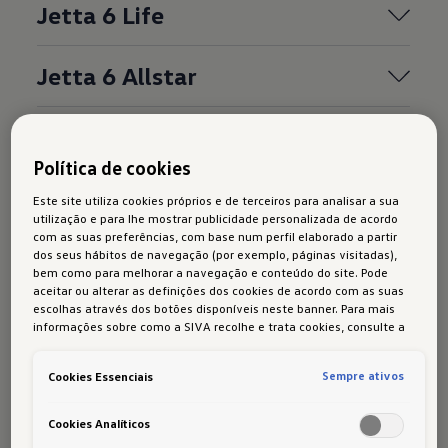
Jetta 6 Life
Jetta 6 Allstar
Política de cookies
Este site utiliza cookies próprios e de terceiros para analisar a sua
Destaques
Jetta 6
utilização e para lhe mostrar publicidade personalizada de acordo
com as suas preferências, com base num perfil elaborado a partir
dos seus hábitos de navegação (por exemplo, páginas visitadas),
bem como para melhorar a navegação e conteúdo do site. Pode
aceitar ou alterar as definições dos cookies de acordo com as suas
escolhas através dos botões disponíveis neste banner. Para mais
informações sobre como a SIVA recolhe e trata cookies, consulte a
Política de cookies
em vigor.
Sempre ativos
Cookies Essenciais
Com o Jetta VI, estará preparado para enfrentar
praticamente qualquer desafio: seja em terrenos
Cookies Analíticos
acidentados ou no meio da agitação citadina.