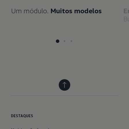
Um módulo.
Muitos modelos
E
B
DESTAQUES