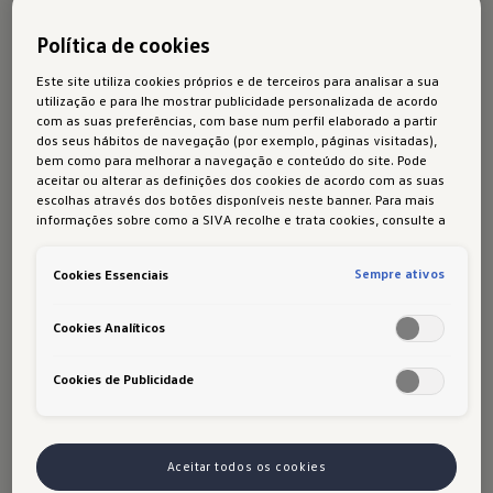
motor elétrico de alta eficiência e à elevada
Política de cookies
percentagem de recuperação em trânsito pára-
arranca é possível que os valores da autonomia
Este site utiliza cookies próprios e de terceiros para analisar a sua
real sejam mesmo mais elevados do que os da
utilização e para lhe mostrar publicidade personalizada de acordo
com as suas preferências, com base num perfil elaborado a partir
autonomia máxima WLTP.
dos seus hábitos de navegação (por exemplo, páginas visitadas),
bem como para melhorar a navegação e conteúdo do site. Pode
aceitar ou alterar as definições dos cookies de acordo com as suas
escolhas através dos botões disponíveis neste banner. Para mais
informações sobre como a SIVA recolhe e trata cookies, consulte a
Política de cookies
em vigor.
Quais os fatores
que
Sempre ativos
Cookies Essenciais
influenciam a autonomia real
do condutor?
Cookies Analíticos
Cookies de Publicidade
Existem muitos fatores que influenciam a
autonomia do automóvel elétrico, entre eles o
estilo de condução, a condução em autoestrada
Aceitar todos os cookies
ou trânsito urbano, o aquecimento ou o ar