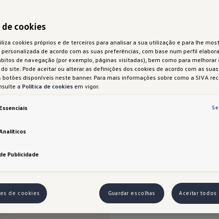
a de cookies
iliza cookies próprios e de terceiros para analisar a sua utilização e para lhe most
 personalizada de acordo com as suas preferências, com base num perfil elabora
ábitos de navegação (por exemplo, páginas visitadas), bem como para melhorar
do site. Pode aceitar ou alterar as definições dos cookies de acordo com as sua
 botões disponíveis neste banner. Para mais informações sobre como a SIVA rec
nsulte a
Política de cookies
em vigor.
Se
Essenciais
Analíticos
de Publicidade
ões de cookies
Guardar escolhas
Aceitar todos