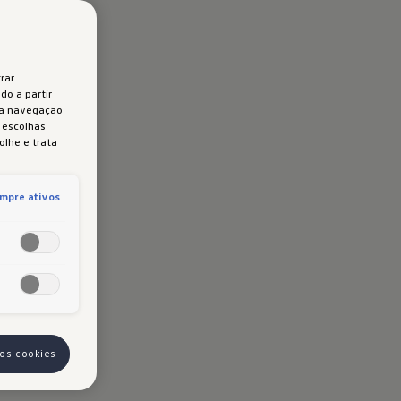
rar
do a partir
 a navegação
s escolhas
olhe e trata
mpre ativos
 os cookies