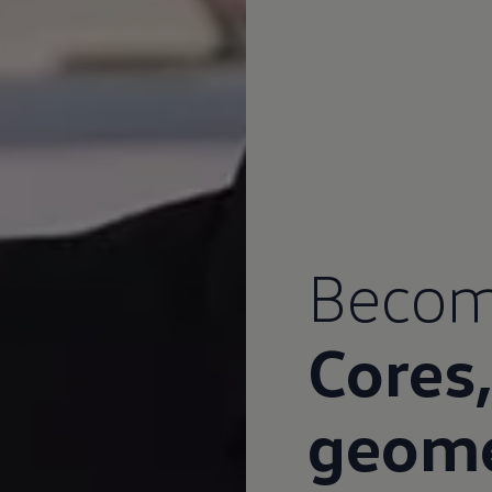
Becom
Cores,
geome