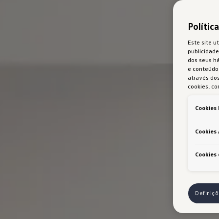
Polític
Este site ut
publicidade
dos seus h
e conteúdo 
através dos
cookies, co
Cookies 
Cookies 
Cookies 
Definiç