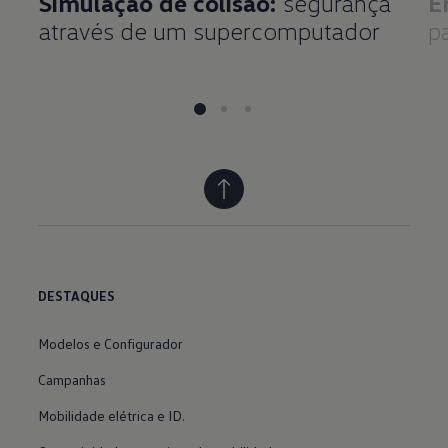
Simulação de colisão:
segurança
E
através de um supercomputador
p
DESTAQUES
Modelos e Configurador
Campanhas
Mobilidade elétrica e ID.