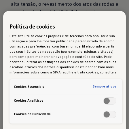
alta tensão, o revestimento dos aros das rodas e
do sub-chassi do ID.3. Pela primeira vez
produzimos um revestimento total do sub-
Política de cookies
chassi e, assim, alcançámos um excelente
quociente de penetração no ar (valor de cw). Em
Este site utiliza cookies próprios e de terceiros para analisar a sua
utilização e para lhe mostrar publicidade personalizada de acordo
termos gerais, a nossa equipa trabalhou na
com as suas preferências, com base num perfil elaborado a partir
coordenação de três equipas de montagem de
dos seus hábitos de navegação (por exemplo, páginas visitadas),
bem como para melhorar a navegação e conteúdo do site. Pode
forma a atingir ótimos resultados em termos de
aceitar ou alterar as definições dos cookies de acordo com as suas
autonomia, espaço e dinamismo. Qual é a forma
escolhas através dos botões disponíveis neste banner. Para mais
informações sobre como a SIVA recolhe e trata cookies, consulte a
ideal de integrar a bateria no fundo do
Política de cookies
em vigor.
automóvel? Como deve ser desenhado o
Sempre ativos
Cookies Essenciais
revestimento da bateria, particularmente, no
caso de um acidente? Para este efeito,
Cookies Analíticos
desenvolvemos uma proteção sólida, em
alumínio, contra colisões, para o sub-chassi. Esta
Cookies de Publicidade
é não apenas leve, mas ideal para o coeficiente
de penetração do ar do ID.3. Nunca tivemos algo