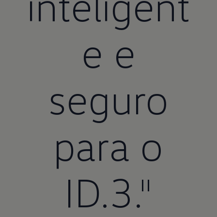
inteligent
e e
seguro
para o
ID.3."