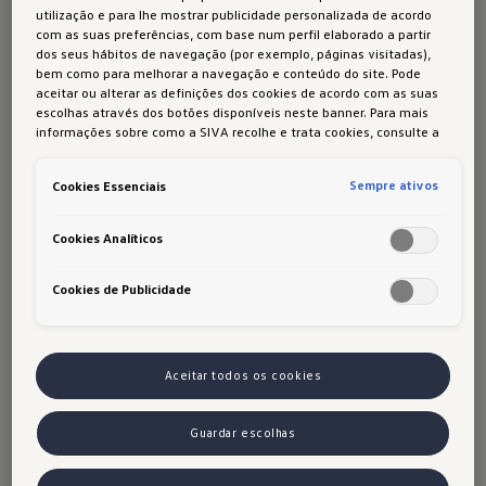
utilização e para lhe mostrar publicidade personalizada de acordo
novos atingiu aproximadamente 100.000
com as suas preferências, com base num perfil elaborado a partir
unidades - um novo recorde e um grande
dos seus hábitos de navegação (por exemplo, páginas visitadas),
bem como para melhorar a navegação e conteúdo do site. Pode
sucesso para a mobilidade elétrica, considerando
aceitar ou alterar as definições dos cookies de acordo com as suas
os seus primeiros passos. Em 2010, apenas 700
escolhas através dos botões disponíveis neste banner. Para mais
informações sobre como a SIVA recolhe e trata cookies, consulte a
novas matrículas foram registadas na Europa.
Política de cookies
em vigor.
Os três países da UE com o maior número de
Sempre ativos
Cookies Essenciais
matrículas de automóveis elétricos novos em
2018 (fonte: "Statista") foram:
Cookies Analíticos
A Noruega com mais de 72.689 registos
Cookies de Publicidade
A Alemanha com cerca de 67.658 novas 
matrículas
Aceitar todos os cookies
A Grã-Bretanha com quase 59.947 
automóveis
Guardar escolhas
Eletrizante. Na Europa, todos os anos, há cada