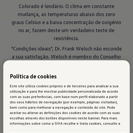
Colorado é lendário. O clima em constante
mudança, as temperaturas abaixo dos zero
graus Celsius e a baixa concentração de oxigénio
no ar, fazem deste um verdadeiro teste de
resistência.
"Condições ideais", Dr. Frank Welsch não esconde
a sua satisfação. Welsch é membro do Conselho
de Administração da Marca e responsável pelo
departamento de Desenvolvimento Técnico.
Política de cookies
Para ele, o regresso à competição é também o
Este site utiliza cookies próprios e de terceiros para analisar a sua
caminho certo para chegar ao topo da
utilização e para lhe mostrar publicidade personalizada de acordo
mobilidade elétrica..
com as suas preferências, com base num perfil elaborado a partir
dos seus hábitos de navegação (por exemplo, páginas visitadas),
bem como para melhorar a navegação e conteúdo do site. Pode
aceitar ou alterar as definições dos cookies de acordo com as suas
escolhas através dos botões disponíveis neste banner. Para mais
informações sobre como a SIVA recolhe e trata cookies, consulte a
Política de cookies
em vigor.