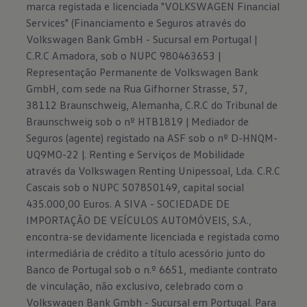
marca registada e licenciada "VOLKSWAGEN Financial
Services" (Financiamento e Seguros através do
Volkswagen Bank GmbH - Sucursal em Portugal |
C.R.C Amadora, sob o NUPC 980463653 |
Representação Permanente de Volkswagen Bank
GmbH, com sede na Rua Gifhorner Strasse, 57,
38112 Braunschweig, Alemanha, C.R.C do Tribunal de
Braunschweig sob o nº HTB1819 | Mediador de
Seguros (agente) registado na ASF sob o nº D-HNQM-
UQ9MO-22 |. Renting e Serviços de Mobilidade
através da Volkswagen Renting Unipessoal, Lda. C.R.C
Cascais sob o NUPC 507850149, capital social
435.000,00 Euros. A SIVA - SOCIEDADE DE
IMPORTAÇÃO DE VEÍCULOS AUTOMÓVEIS, S.A.,
encontra-se devidamente licenciada e registada como
intermediária de crédito a título acessório junto do
Banco de Portugal sob o n.º 6651, mediante contrato
de vinculação, não exclusivo, celebrado com o
Volkswagen Bank Gmbh - Sucursal em Portugal. Para