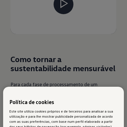
Como tornar a
sustentabilidade mensurável
Para cada fase de processamento de um
componente, são determinadas as emissões,
com recurso a um software especial que se
Política de cookies
baseia em valores médios. Para as fases de
Este site utiliza cookies próprios e de terceiros para analisar a sua
produção com recurso a energia intensiva, como
utilização e para lhe mostrar publicidade personalizada de acordo
com as suas preferências, com base num perfil elaborado a partir
a produção das células de bateria, utilizamos
dos seus hábitos de navegação (por exemplo, páginas visitadas),