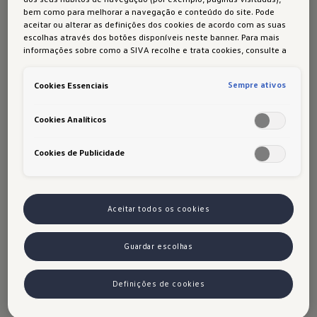
dados concretos dos respetivos fornecedores
bem como para melhorar a navegação e conteúdo do site. Pode
aceitar ou alterar as definições dos cookies de acordo com as suas
em vez de valores médios para o ID.3*. Esta
escolhas através dos botões disponíveis neste banner. Para mais
abordagem é designada por avaliação específica
informações sobre como a SIVA recolhe e trata cookies, consulte a
Política de cookies
em vigor.
do ciclo de vida. Esta demonstra-nos
exatamente o impacto que as medidas por nós
Sempre ativos
Cookies Essenciais
implementadas têm - e a quantidade exata de
Cookies Analíticos
CO2 que tem de ser compensada. Os resultados
da avaliação do ciclo de vida são verificados e
Cookies de Publicidade
certificados, de forma independente, pelo TÜV
Nord.
*Baseado num ID.3 Pro Performance 1ST Plus
Aceitar todos os cookies
204 cv.
Guardar escolhas
Definições de cookies