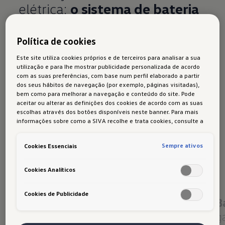
elétrica:
o sistema de bateria
da família ID.
Política de cookies
O coração da MEB é o nosso sistema de bateria
Este site utiliza cookies próprios e de terceiros para analisar a sua
de carregamento rápido, integrado de forma a
utilização e para lhe mostrar publicidade personalizada de acordo
com as suas preferências, com base num perfil elaborado a partir
poupar espaço na parte inferior da carroçaria e
dos seus hábitos de navegação (por exemplo, páginas visitadas),
que assegura uma condução dinâmica. Descubra
bem como para melhorar a navegação e conteúdo do site. Pode
aceitar ou alterar as definições dos cookies de acordo com as suas
aqui tudo o que precisa de saber sobre
escolhas através dos botões disponíveis neste banner. Para mais
tecnologia, manutenção, gestão de
informações sobre como a SIVA recolhe e trata cookies, consulte a
Política de cookies
em vigor.
carregamento e segurança da nossa bateria de
Sempre ativos
Cookies Essenciais
alta voltagem.
Cookies Analíticos
Cookies de Publicidade
Bateria com sistema
B
g