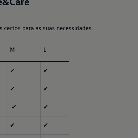
e&Care
M
L
✔
✔
✔
✔
 ✔
✔
✔
✔