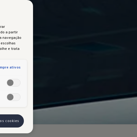
rar
do a partir
 a navegação
s escolhas
olhe e trata
mpre ativos
 os cookies