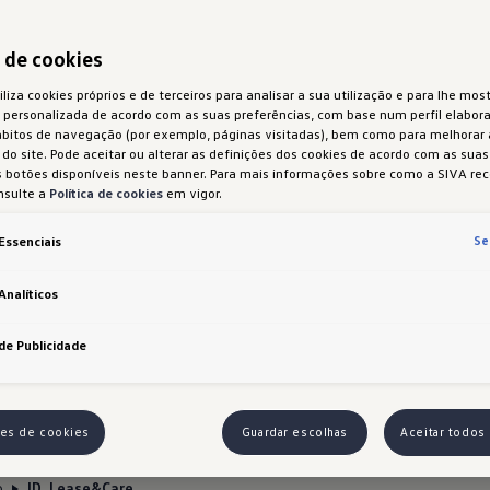
a de cookies
iliza cookies próprios e de terceiros para analisar a sua utilização e para lhe most
 personalizada de acordo com as suas preferências, com base num perfil elabora
ábitos de navegação (por exemplo, páginas visitadas), bem como para melhorar
do site. Pode aceitar ou alterar as definições dos cookies de acordo com as sua
 botões disponíveis neste banner. Para mais informações sobre como a SIVA rec
nsulte a
Política de cookies
em vigor.
Se
Essenciais
Analíticos
de Publicidade
ões de cookies
Guardar escolhas
Aceitar todos
o
ID. Lease&Care