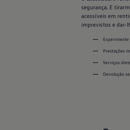
segurança. E tirar
acessíveis em renti
imprevistos e dar-l
Experimente 
Prestações m
Serviços útei
Devolução s