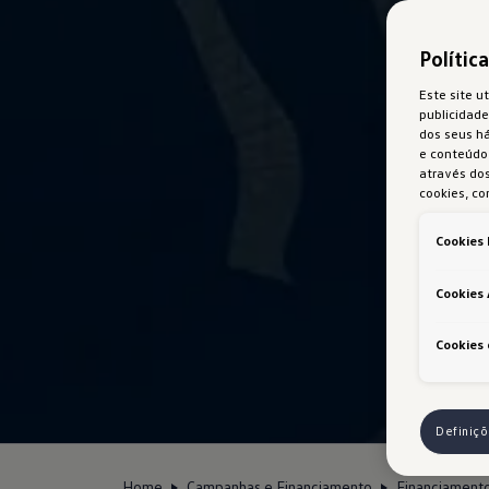
Polític
Este site ut
publicidade
dos seus h
e conteúdo 
através dos
cookies, co
Cookies 
Cookies 
Cookies 
Definiç
Home
Campanhas e Financiamento
Financiament