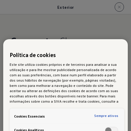
Exterior
Compacto.
Classe.
Política de cookies
Este site utiliza cookies próprios e de terceiros para analisar a sua
utilização e para lhe mostrar publicidade personalizada de acordo
O ID.3 impressiona pelo seu design
clássico e
com as suas preferências, com base num perfil elaborado a partir
compacto
e pela sua
silhueta desportiva
. A
dos seus hábitos de navegação (por exemplo, páginas visitadas),
bem como para melhorar a navegação e conteúdo do site. Pode
distância entre eixos longa e as saliências curtos
aceitar ou alterar as definições dos cookies de acordo com as suas
não só permitem um
interior espaçoso
como
escolhas através dos botões disponíveis neste banner. Para mais
informações sobre como a SIVA recolhe e trata cookies, consulte a
também tornam o veículo especialmente
Política de cookies
em vigor.
manobrável
- ideal para conduzir na cidade.
Sempre ativos
Cookies Essenciais
O
para-choques a toda a largura
, as
cavas das
rodas alargadas
e o
design de duas cores
com
Cookies Analíticos