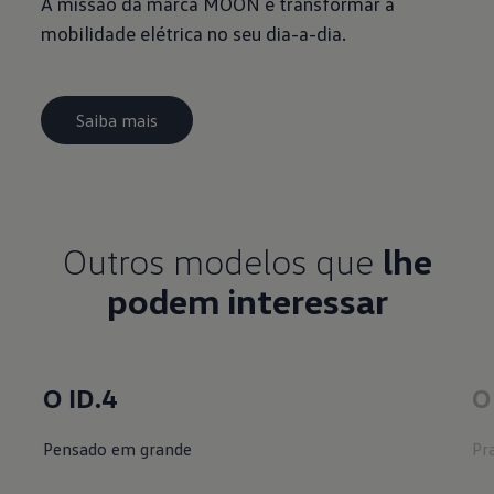
A missão da marca MOON é transformar a
mobilidade elétrica no seu dia-a-dia.
Saiba mais
Outros modelos que
lhe
podem interessar
O ID.4
O
Pensado em grande
Pr