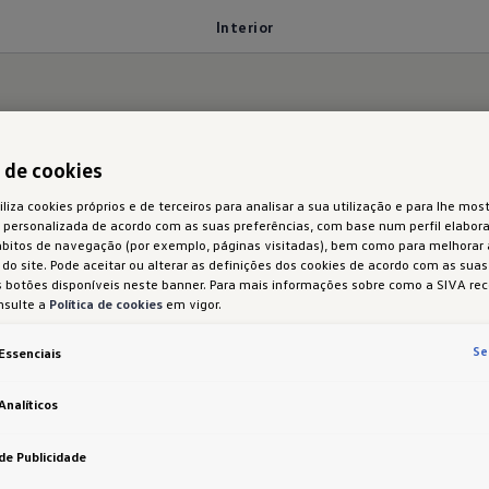
Interior
aço para experiência
a de cookies
iliza cookies próprios e de terceiros para analisar a sua utilização e para lhe most
 personalizada de acordo com as suas preferências, com base num perfil elabora
ábitos de navegação (por exemplo, páginas visitadas), bem como para melhorar
do site. Pode aceitar ou alterar as definições dos cookies de acordo com as sua
 botões disponíveis neste banner. Para mais informações sobre como a SIVA rec
nsulte a
Política de cookies
em vigor.
ço para até cinco pessoas
e numerosas funções prá
Se
Essenciais
dido assimetricamente
com apoio de braços central 
Analíticos
 espaçoso e expansivo
, com os seus pespontos decor
de Publicidade
as e materiais reciclados de alta qualidade (forro do 