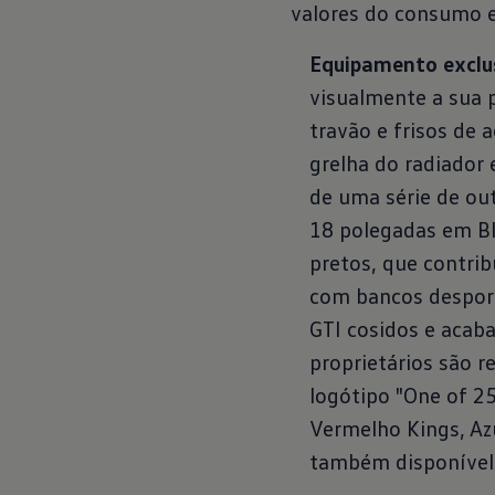
valores do consumo 
Equipamento exclus
visualmente a sua p
travão e frisos de
grelha do radiador 
de uma série de out
18 polegadas em Bla
pretos, que contrib
com bancos despor
GTI cosidos e acab
proprietários são 
logótipo "One of 2
Vermelho Kings, Azu
também disponível 