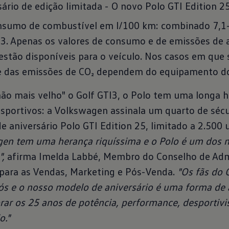
ário de edição limitada - O novo Polo GTI Edition 2
onsumo de combustível em l/100 km: combinado 7,1
. Apenas os valores de consumo e de emissões de
stão disponíveis para o veículo. Nos casos em que 
e das emissões de CO₂ dependem do equipamento do 
ão mais velho" o Golf GTI3, o Polo tem uma longa hi
sportivos: a Volkswagen assinala um quarto de séc
e aniversário Polo GTI Edition 25, limitado a 2.500
gen tem uma herança riquíssima e o Polo é um dos n
,
afirma Imelda Labbé, Membro do Conselho de Adm
para as Vendas, Marketing e Pós-Venda.
"Os fãs do 
ós e o nosso modelo de aniversário é uma forma de a
brar os 25 anos de potência, performance, desporti
o."