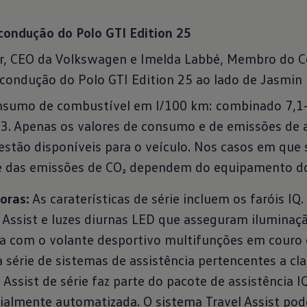
 condução do Polo GTI Edition 25
r, CEO da Volkswagen e Imelda Labbé, Membro do C
ondução do Polo GTI Edition 25 ao lado de Jasmin Pr
onsumo de combustível em l/100 km: combinado 7,1
. Apenas os valores de consumo e de emissões de
stão disponíveis para o veículo. Nos casos em que 
e das emissões de CO₂ dependem do equipamento do 
oras:
As caraterísticas de série incluem os faróis IQ
Assist e luzes diurnas LED que asseguram iluminaç
da com o volante desportivo multifunções em couro 
 série de sistemas de assistência pertencentes a cla
l Assist de série faz parte do pacote de assistência 
almente automatizada. O sistema Travel Assist pod