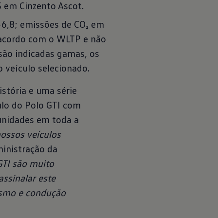
5 em Cinzento Ascot.
-6,8; emissões de CO₂ em
 acordo com o WLTP e não
são indicadas gamas, os
veículo selecionado.
stória e uma série
ulo do Polo GTI com
 unidades em toda a
ossos veículos
inistração da
GTI são muito
ssinalar este
vismo e condução