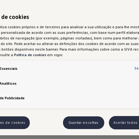
ed
a de cookies
d
iliza cookies próprios e de terceiros para analisar a sua utilização e para lhe most
 personalizada de acordo com as suas preferências, com base num perfil elabora
Ed
ábitos de navegação (por exemplo, páginas visitadas), bem como para melhorar
do site. Pode aceitar ou alterar as definições dos cookies de acordo com as sua
 botões disponíveis neste banner. Para mais informações sobre como a SIVA rec
nsulte a
Política de cookies
em vigor.
Para a
Se
Essenciais
apres
pacote
Analíticos
funcio
de Publicidade
ões de cookies
Guardar escolhas
Aceitar todos