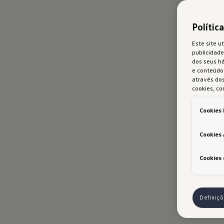
Polític
Este site ut
publicidade
dos seus h
e conteúdo 
através dos
cookies, co
Cookies 
Cookies 
Cookies 
Definiç