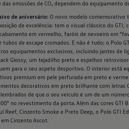
e das emissões de CO₂ dependem do equipamento do 
ivo de aniversário:
O novo modelo comemorativo 
osição de excelência: tem o visual clássico do GTI,
 acabamento em vermelho, faróis de nevoeiro em "fa
e tubos de escape cromados. E não é tudo: o Polo GT
ros equipamentos exclusivos, incluindo jantes de li
ck Glossy, um tejadilho preto e espelhos retrovisor
uem para o seu aspeto desportivo. O interior está e
tivos premium em pele perfurada em preto e verme
amentos decorativos em preto brilhante com letras 
relembrados de que o seu veículo é um de um número
500" no revestimento da porta. Além das cores GTI B
l Reef, Cinzento Smoke e Preto Deep, o Polo GTI Ed
em Cinzento Ascot.