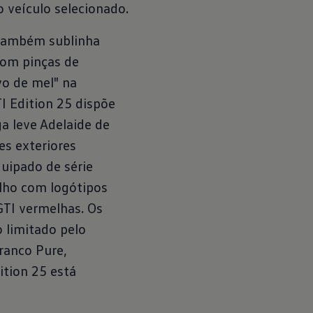
veículo selecionado.
também sublinha
 com pinças de
vo de mel" na
I Edition 25 dispõe
ga leve Adelaide de
es exteriores
quipado de série
lho com logótipos
GTI vermelhas. Os
 limitado pelo
ranco Pure,
ition 25 está