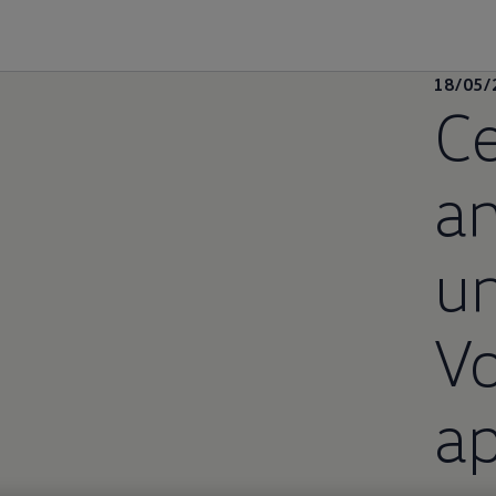
18/05/
Ce
an
um
V
ap