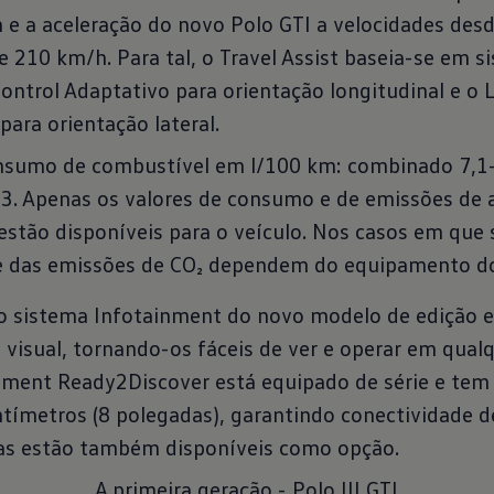
 e a aceleração do novo Polo GTI a velocidades des
e 210 km/h. Para tal, o Travel Assist baseia-se em s
Control Adaptativo para orientação longitudinal e o 
 para orientação lateral.
onsumo de combustível em l/100 km: combinado 7,1
. Apenas os valores de consumo e de emissões de
stão disponíveis para o veículo. Nos casos em que 
e das emissões de CO₂ dependem do equipamento do 
o sistema Infotainment do novo modelo de edição e
 visual, tornando-os fáceis de ver e operar em qua
nment Ready2Discover está equipado de série e tem 
ntímetros (8 polegadas), garantindo conectividade d
as estão também disponíveis como opção.
A primeira geração - Polo III GTI