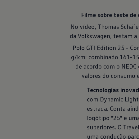
Filme sobre teste de
No vídeo, Thomas Schäfe
da Volkswagen, testam a c
Polo GTI Edition 25 - C
g/km: combinado 161-153
de acordo com o NEDC e
valores do consumo 
Tecnologias inovad
com Dynamic Light 
estrada. Conta ain
logótipo "25" e uma
superiores. O Trave
uma condução parci