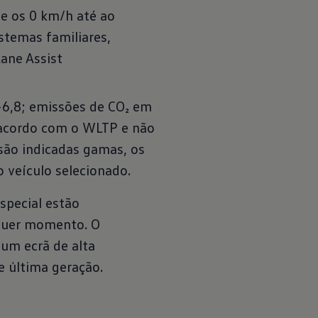
de os 0 km/h até ao
istemas familiares,
Lane Assist
-6,8; emissões de CO₂ em
 acordo com o WLTP e não
são indicadas gamas, os
veículo selecionado.
special estão
lquer momento. O
um ecrã de alta
e última geração.