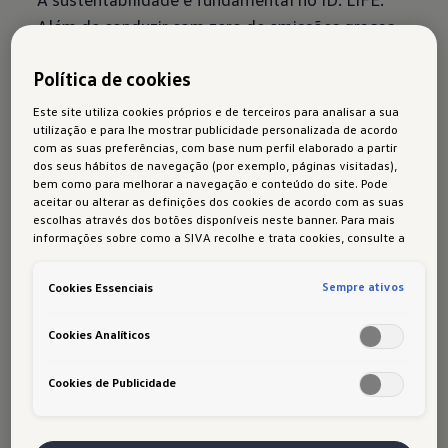
Além de conduzir com zero de emissões graças
ao seu acionamento 100% elétrico, o crossover
Política de cookies
compacto também é fabricado com matérias-
primas naturais e materiais reciclados. "O ID.
Este site utiliza cookies próprios e de terceiros para analisar a sua
utilização e para lhe mostrar publicidade personalizada de acordo
LIFE é uma primeira antevisão da nossa futura
com as suas preferências, com base num perfil elaborado a partir
categoria de modelos elétricos”, disse Jozef
dos seus hábitos de navegação (por exemplo, páginas visitadas),
bem como para melhorar a navegação e conteúdo do site. Pode
Kabaň, o diretor de design da Volkswagen.
aceitar ou alterar as definições dos cookies de acordo com as suas
“Inovação, sustentabilidade e a capacidade de
escolhas através dos botões disponíveis neste banner. Para mais
informações sobre como a SIVA recolhe e trata cookies, consulte a
comunicar intemporalmente são as três
Política de cookies
em vigor.
temáticas que fazem mover.”
Sempre ativos
Cookies Essenciais
Cookies Analíticos
Cookies de Publicidade
Crossover compacto:
purista