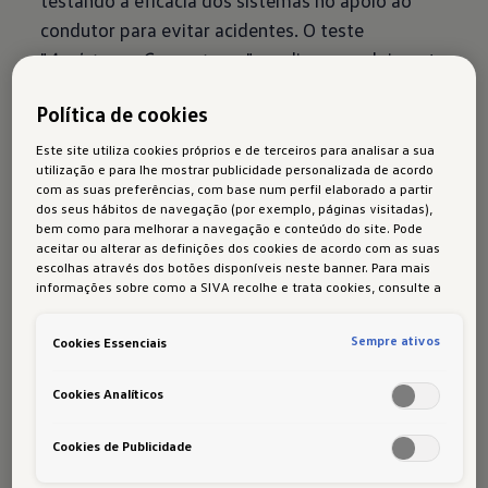
testando a eficácia dos sistemas no apoio ao
condutor para evitar acidentes. O teste
"
Assistance Competence
", avalia o envolvimento
do condutor, ou seja, a forma como funciona em
Política de cookies
conjunto com o sistema e de que modo o
sistema assegura que este permaneça focado na
Este site utiliza cookies próprios e de terceiros para analisar a sua
utilização e para lhe mostrar publicidade personalizada de acordo
condução. O teste "
Safety Backup
" avalia o
com as suas preferências, com base num perfil elaborado a partir
desempenho do veículo para evitar colisões e
dos seus hábitos de navegação (por exemplo, páginas visitadas),
bem como para melhorar a navegação e conteúdo do site. Pode
minimizar as consequências que possam advir de
aceitar ou alterar as definições dos cookies de acordo com as suas
um acidente. Na sua avaliação, o Euro NCAP
escolhas através dos botões disponíveis neste banner. Para mais
informações sobre como a SIVA recolhe e trata cookies, consulte a
salienta
"O Volkswagen ID.5 tem um nível muito
Política de cookies
em vigor.
bom de "Vehicle Assistance", semelhante ao
Sempre ativos
Cookies Essenciais
nível de "Driver Engagement".
Combinado com
um excelente back-up de segurança, o sistema,
Cookies Analíticos
no geral, oferece uma Muito Boa assistência
rodoviária."
Cookies de Publicidade