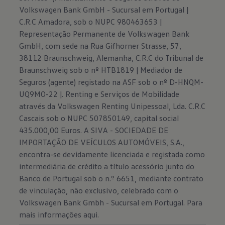
Volkswagen Bank GmbH - Sucursal em Portugal |
C.R.C Amadora, sob o NUPC 980463653 |
Representação Permanente de Volkswagen Bank
GmbH, com sede na Rua Gifhorner Strasse, 57,
38112 Braunschweig, Alemanha, C.R.C do Tribunal de
Braunschweig sob o nº HTB1819 | Mediador de
Seguros (agente) registado na ASF sob o nº D-HNQM-
UQ9MO-22 |. Renting e Serviços de Mobilidade
através da Volkswagen Renting Unipessoal, Lda. C.R.C
Cascais sob o NUPC 507850149, capital social
435.000,00 Euros. A SIVA - SOCIEDADE DE
IMPORTAÇÃO DE VEÍCULOS AUTOMÓVEIS, S.A.,
encontra-se devidamente licenciada e registada como
intermediária de crédito a título acessório junto do
Banco de Portugal sob o n.º 6651, mediante contrato
de vinculação, não exclusivo, celebrado com o
Volkswagen Bank Gmbh - Sucursal em Portugal. Para
mais informações
aqui.