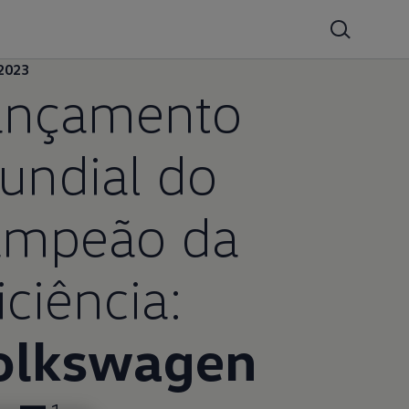
2023
ançamento
undial do
ampeão da
iciência:
olkswagen