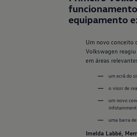
funcionamento 
equipamento ex
Um novo conceito d
Volkswagen reagiu 
em áreas relevantes
um ecrã do s
o visor de re
um novo conc
infotainment,
uma barra des
Imelda Labbé, Mem