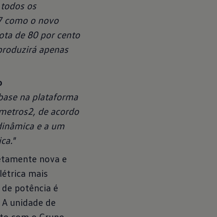
 todos os
.7 como o novo
ota de 80 por cento
 produzirá apenas
o
 base na plataforma
ómetros2, de acordo
dinâmica e a um
ca."
etamente nova e
létrica mais
 de potência é
 A unidade de
nto com o Grupo