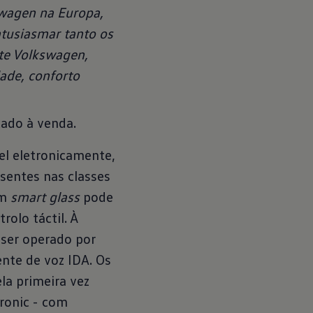
swagen na Europa,
ntusiasmar tanto os
te Volkswagen,
ade, conforto
cado à venda.
l eletronicamente,
sentes nas classes
om
smart glass
pode
olo táctil. À
 ser operado por
nte de voz IDA. Os
a primeira vez
ronic - com