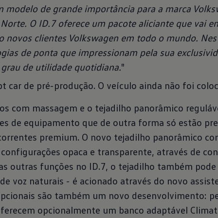
m modelo de grande importância para a marca Volk
Norte. O ID.7 oferece um pacote aliciante que vai e
mo novos clientes Volkswagen em todo o mundo. Nes
gias de ponta que impressionam pela sua exclusivid
grau de utilidade quotidiana.
"
pt car de pré-produção. O veículo ainda não foi colo
s com massagem e o tejadilho panorâmico reguláve
ões de equipamento que de outra forma só estão pre
correntes premium. O novo tejadilho panorâmico c
 configurações opaca e transparente, através de contr
as outras funções no ID.7, o tejadilho também pode
e voz naturais - é acionado através do novo assiste
opcionais são também um novo desenvolvimento: pel
ferecem opcionalmente um banco adaptável Climat