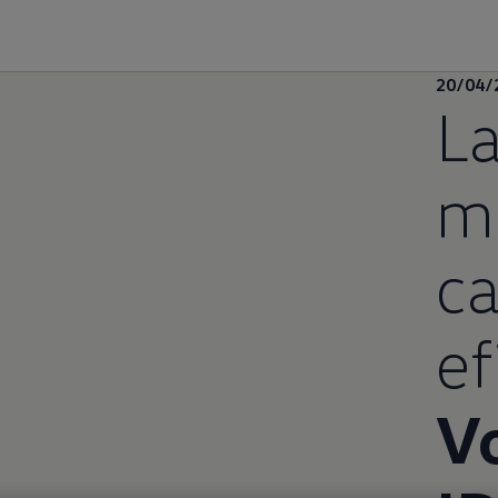
20/04/
L
m
c
ef
V