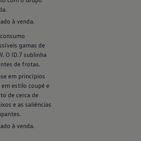
da.
cado à venda.
u consumo
ssíveis gamas de
. O ID.7 sublinha
ntes de frotas.
se em princípios
a em estilo coupé e
sto de cerca de
xos e as saliências
upantes.
cado à venda.