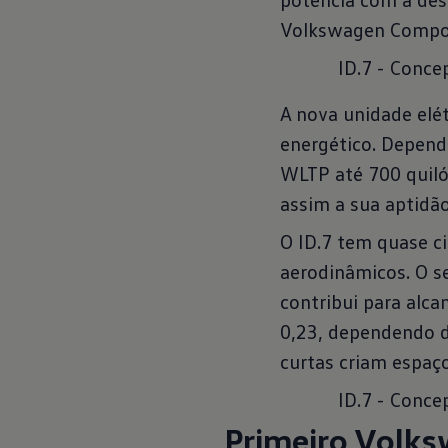
Volkswagen Compon
ID.7 - Conce
A nova unidade elé
energético. Depend
WLTP até 700 quiló
assim a sua aptidão
O ID.7 tem quase c
aerodinâmicos. O se
contribui para alca
0,23, dependendo do
curtas criam espaç
ID.7 - Conce
Primeiro Volks