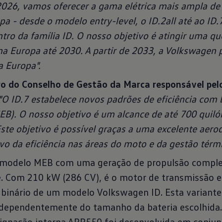
026, vamos oferecer a gama elétrica mais ampla de
pa - desde o modelo entry-level, o ID.2all até ao ID
ro da família ID. O nosso objetivo é atingir uma qu
 na Europa até 2030. A partir de 2033, a Volkswagen
a Europa".
o do Conselho de Gestão da Marca responsável pel
"O ID.7 estabelece novos padrões de eficiência com
MEB). O nosso objetivo é um alcance de até 700 quil
te objetivo é possível graças a uma excelente aero
vo da eficiência nas áreas do moto e da gestão térmi
ro modelo MEB com uma geração de propulsão compl
e. Com 210 kW (286 CV), é o motor de transmissão e
 binário de um modelo Volkswagen ID. Esta variante
 independentemente do tamanho da bateria escolhida.
ignação interna APP550 foi desenvolvida em conju