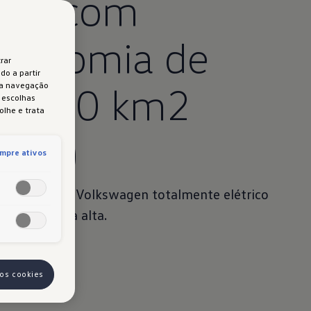
.7
com
1
utonomia de
rar
do a partir
té 700 km2
 a navegação
s escolhas
olhe e trata
W
TP)
L
mpre ativos
 é o primeiro Volkswagen totalmente elétrico
 classe média alta.
 os cookies