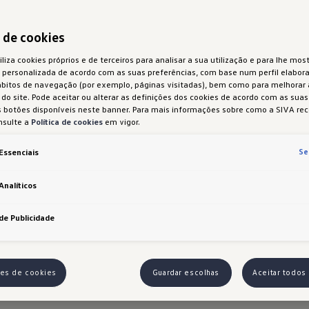
ID
a de cookies
a
iliza cookies próprios e de terceiros para analisar a sua utilização e para lhe most
 personalizada de acordo com as suas preferências, com base num perfil elabora
a
ábitos de navegação (por exemplo, páginas visitadas), bem como para melhorar
do site. Pode aceitar ou alterar as definições dos cookies de acordo com as sua
 botões disponíveis neste banner. Para mais informações sobre como a SIVA rec
nsulte a
Política de cookies
em vigor.
(
Se
Essenciais
Analíticos
O ID.7
para a
de Publicidade
ões de cookies
Guardar escolhas
Aceitar todos