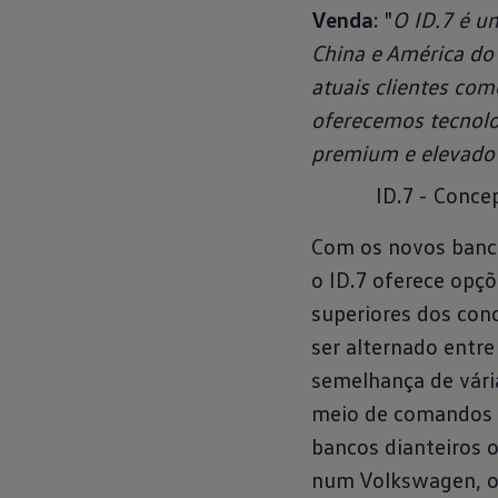
Venda
: "
O ID.7 é u
China e América do 
atuais clientes co
oferecemos tecnolo
premium e elevado 
ID.7 - Conce
Com os novos banco
o ID.7 oferece opç
superiores dos con
ser alternado entre
semelhança de vári
meio de comandos d
bancos dianteiros 
num Volkswagen, o