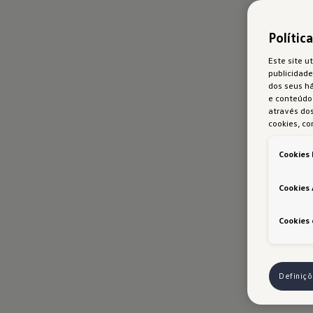
Polític
Este site ut
publicidade
dos seus h
e conteúdo 
através dos
cookies, co
Cookies 
Cookies 
Cookies 
Definiç