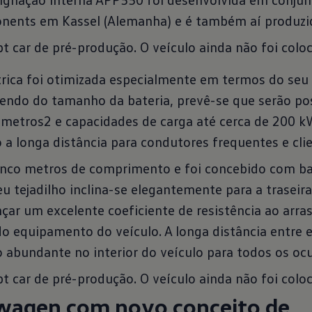
ents em Kassel (Alemanha) e é também aí produzi
pt car de pré-produção. O veículo ainda não foi colo
trica foi otimizada especialmente em termos do se
endo do tamanho da bateria, prevê-se que serão po
metros2 e capacidades de carga até cerca de 200 kW
 a longa distância para condutores frequentes e clie
inco metros de comprimento e foi concebido com ba
u tejadilho inclina-se elegantemente para a traseir
nçar um excelente coeficiente de resistência ao arra
 equipamento do veículo. A longa distância entre ei
o abundante no interior do veículo para todos os oc
pt car de pré-produção. O veículo ainda não foi colo
wagen com novo conceito de