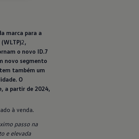
da marca para a
s (WLTP)
2
,
tornam o novo ID.7
 um novo segmento
lo tem também um
lidade. O
, a partir de 2024,
cado à venda.
óximo passo na
to e elevada