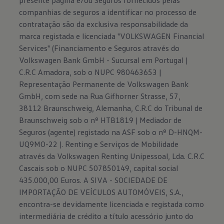
presente página e/ou Seguros fornecidos pelas
companhias de seguros a identificar no processo de
contratação são da exclusiva responsabilidade da
marca registada e licenciada "VOLKSWAGEN Financial
Services" (Financiamento e Seguros através do
Volkswagen Bank GmbH - Sucursal em Portugal |
C.R.C Amadora, sob o NUPC 980463653 |
Representação Permanente de Volkswagen Bank
GmbH, com sede na Rua Gifhorner Strasse, 57,
38112 Braunschweig, Alemanha, C.R.C do Tribunal de
Braunschweig sob o nº HTB1819 | Mediador de
Seguros (agente) registado na ASF sob o nº D-HNQM-
UQ9MO-22 |. Renting e Serviços de Mobilidade
através da Volkswagen Renting Unipessoal, Lda. C.R.C
Cascais sob o NUPC 507850149, capital social
435.000,00 Euros. A SIVA - SOCIEDADE DE
IMPORTAÇÃO DE VEÍCULOS AUTOMÓVEIS, S.A.,
encontra-se devidamente licenciada e registada como
intermediária de crédito a título acessório junto do