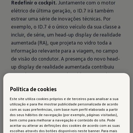
Redefinir o cockpit.
Juntamente com o motor
elétrico de última geração, o ID.7 irá também
estrear uma série de inovações técnicas. Por
exemplo, o ID.7 é o único veículo da sua classe a
incluir, de série, um head-up display de realidade
aumentada (RA), que projeta no vidro toda a
informação relevante para a viagem, no campo
de visão do condutor. A presença do novo head-
up display de realidade aumentada contribuiu
para alterar a conceção do tablier, tornando o
painel de instrumentos mais pequeno e
Política de cookies
evitando-se informação redundante. Isto
significa também que os olhos do condutor
Este site utiliza cookies próprios e de terceiros para analisar a sua
utilização e para lhe mostrar publicidade personalizada de acordo
estão focados no visor de RA e, como tal, no que
com as suas preferências, com base num perfil elaborado a partir
está a acontecer na estrada. A Volkswagen
dos seus hábitos de navegação (por exemplo, páginas visitadas),
bem como para melhorar a navegação e conteúdo do site. Pode
também redesenhou o sistema de
aceitar ou alterar as definições dos cookies de acordo com as suas
infoentretenimento de série com um grande e
escolhas através dos botões disponíveis neste banner. Para mais