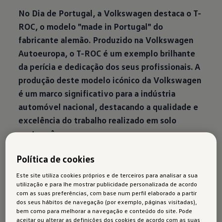
No Dia de Portugal, a Volkswagen destaca o T-
ROC, o modelo "made in Portugal" do
fabricante alemão. Produzido na Volkswagen
Autoeuropa, o T-ROC é um exemplo brilhante
da perícia e dedicação dos seus profissionais. A
produção deste modelo icónico da Volkswagen
é um marco significativo para a indústria
automóvel nacional, destacando a qualidade e
excelência do trabalho realizado em solo
português.
Como "bom português", o T-ROC é um SUV
Política de cookies
compacto de forte personalidade. Caracterizado
Este site utiliza cookies próprios e de terceiros para analisar a sua
por linhas desportivas, que combina um design
utilização e para lhe mostrar publicidade personalizada de acordo
com as suas preferências, com base num perfil elaborado a partir
atrativo, espaço e conforto, com performance
dos seus hábitos de navegação (por exemplo, páginas visitadas),
dinâmica e tecnologia inovadora, fazendo deste
bem como para melhorar a navegação e conteúdo do site. Pode
aceitar ou alterar as definições dos cookies de acordo com as suas
veículo o modelo perfeito, seja para viagens