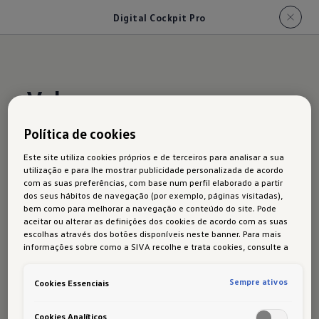
Digital Cockpit Pro
Vale sempre a pena
verPro
Política de cookies
Este site utiliza cookies próprios e de terceiros para analisar a sua
utilização e para lhe mostrar publicidade personalizada de acordo
com as suas preferências, com base num perfil elaborado a partir
Deseja visualizar apenas a indicação de
dos seus hábitos de navegação (por exemplo, páginas visitadas),
bem como para melhorar a navegação e conteúdo do site. Pode
velocidade e o conta-quilómetros? Ou mais
aceitar ou alterar as definições dos cookies de acordo com as suas
dados de viagem? Ou o mapa de navegação? Ou
escolhas através dos botões disponíveis neste banner. Para mais
informações sobre como a SIVA recolhe e trata cookies, consulte a
o título da música que está a ouvir? Ou uma
Política de cookies
em vigor.
combinação de vários? Está literalmente na sua
Sempre ativos
Cookies Essenciais
mão:
a indicação certa em qualquer situação
.
Configure de forma muito fácil o seu
Digital
Cookies Analíticos