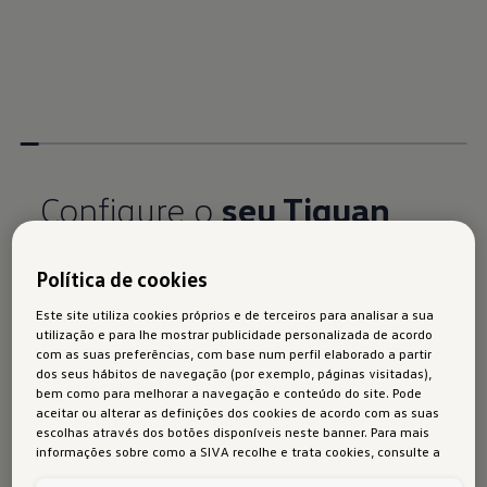
Configure o
seu Tiguan
Política de cookies
Pode configurar o veículo dos seus sonhos de
acordo com os seus desejos e necessidades. Na
Este site utiliza cookies próprios e de terceiros para analisar a sua
primeira etapa, selecione a sua linha de
utilização e para lhe mostrar publicidade personalizada de acordo
com as suas preferências, com base num perfil elaborado a partir
equipamentos, pintura e jantes. Na segunda
dos seus hábitos de navegação (por exemplo, páginas visitadas),
etapa, pode equipar o seu Tiguan com o interior
bem como para melhorar a navegação e conteúdo do site. Pode
aceitar ou alterar as definições dos cookies de acordo com as suas
certo, elementos de design, sistemas de
escolhas através dos botões disponíveis neste banner. Para mais
assistência e acessórios.
informações sobre como a SIVA recolhe e trata cookies, consulte a
Política de cookies
em vigor.