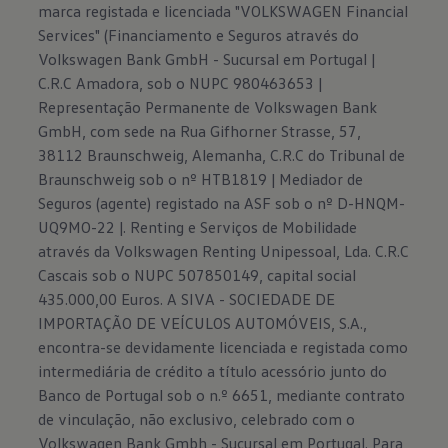
marca registada e licenciada "VOLKSWAGEN Financial
Services" (Financiamento e Seguros através do
Volkswagen Bank GmbH - Sucursal em Portugal |
C.R.C Amadora, sob o NUPC 980463653 |
Representação Permanente de Volkswagen Bank
GmbH, com sede na Rua Gifhorner Strasse, 57,
38112 Braunschweig, Alemanha, C.R.C do Tribunal de
Braunschweig sob o nº HTB1819 | Mediador de
Seguros (agente) registado na ASF sob o nº D-HNQM-
UQ9MO-22 |. Renting e Serviços de Mobilidade
através da Volkswagen Renting Unipessoal, Lda. C.R.C
Cascais sob o NUPC 507850149, capital social
435.000,00 Euros. A SIVA - SOCIEDADE DE
IMPORTAÇÃO DE VEÍCULOS AUTOMÓVEIS, S.A.,
encontra-se devidamente licenciada e registada como
intermediária de crédito a título acessório junto do
Banco de Portugal sob o n.º 6651, mediante contrato
de vinculação, não exclusivo, celebrado com o
Volkswagen Bank Gmbh - Sucursal em Portugal. Para