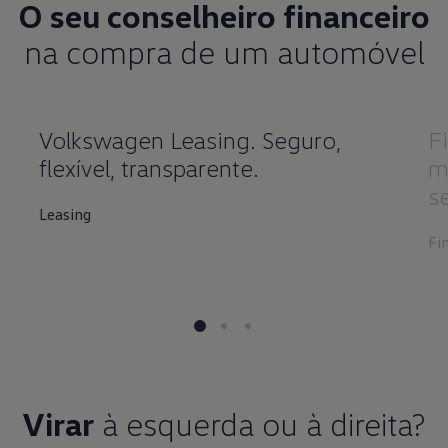
O seu conselheiro financeiro
na compra de um automóvel
Volkswagen Leasing. Seguro,
F
flexível, transparente.
m
s
Leasing
Fi
Virar