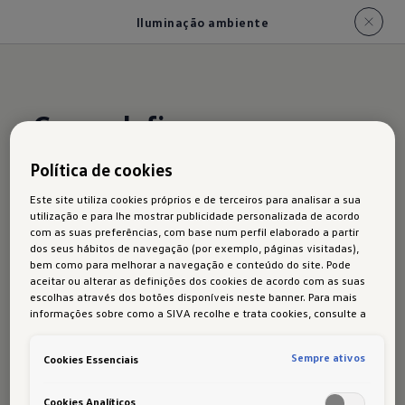
Iluminação ambiente
Cores definem os
espaços
Política de cookies
Este site utiliza cookies próprios e de terceiros para analisar a sua
utilização e para lhe mostrar publicidade personalizada de acordo
com as suas preferências, com base num perfil elaborado a partir
Dependendo do equipamento, o habitáculo do
dos seus hábitos de navegação (por exemplo, páginas visitadas),
bem como para melhorar a navegação e conteúdo do site. Pode
Tiguan pode ser suavemente iluminado com o
aceitar ou alterar as definições dos cookies de acordo com as suas
toque de um dedo. Pode escolher entre
até 30
escolhas através dos botões disponíveis neste banner. Para mais
informações sobre como a SIVA recolhe e trata cookies, consulte a
cores.
Cinco frisos de luzes, bem como
Política de cookies
em vigor.
decorações iluminadas, asseguram a sua
Sempre ativos
Cookies Essenciais
atmosfera de luz personalizada. Destaques
especiais: o logotipo R-Line ou a inscrição Tiguan
Cookies Analíticos