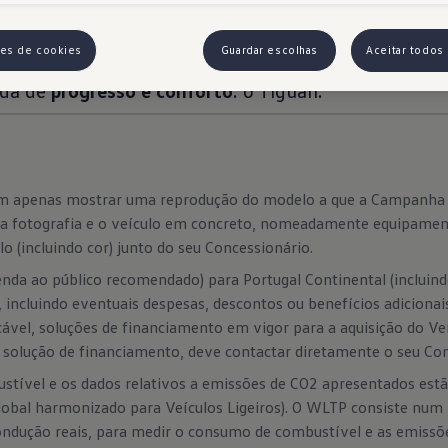
 opção
 com até 30 cores e decorações iluminadas no painel de i
ões de cookies
Guardar escolhas
Aceitar todos
ida de
progresso e conforto
: o Tiguan.
sam apenas mostrar uma reprodução do modelo a que a Campanha 
ela fotografia e o veículo em concreto, nomeadamente equipamen
o (incluindo cor) junto do seu Concessionário.
nda ao público recomendado) para Portugal Continental (incluin
, incluindo eventuais despesas, descontos ou benefícios adiciona
ável, soluções de financiamento em vigor para a aquisição do Ve
e solução de financiamento, deve contactar diretamente o seu Con
stível e os dados relativos a emissões de CO2 apresentados es
obal harmonizado para Veículos Ligeiros). O WLTP consiste num
ondução reais, para medir o consumo de combustível e as emissõ