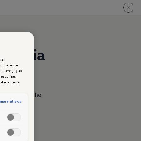
 diária
rar
do a partir
 a navegação
s escolhas
olhe e trata
dade
oferece-lhe:
mpre ativos
")