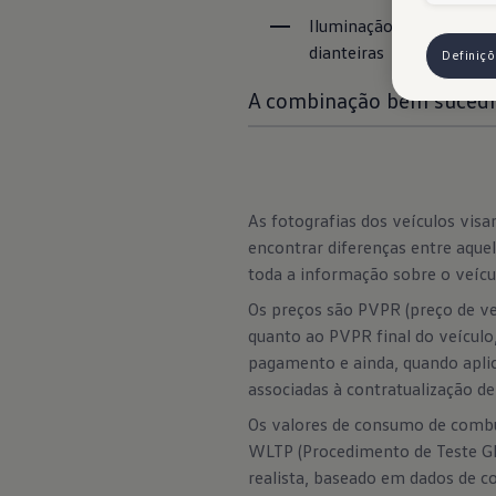
Iluminação ambiente 
em
dianteiras
Definiç
A combinação bem suced
As fotografias dos veículos vi
encontrar diferenças entre aqu
toda a informação sobre o veícul
Os preços são PVPR (preço de ve
quanto ao PVPR final do veículo
pagamento e ainda, quando aplic
associadas à contratualização d
Os valores de consumo de combu
WLTP (Procedimento de Teste Gl
realista, baseado em dados de c