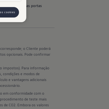
nstrumentos e nas portas 
 os cookies
corresponde; o Cliente poderá
tos opcionais. Pode confirmar
do impostos). Para informação
is, condições e modos de
ículo e vantagens adicionais
cessionário.
tão em conformidade com o
 procedimento de teste mais
es de CO2. Embora os valores