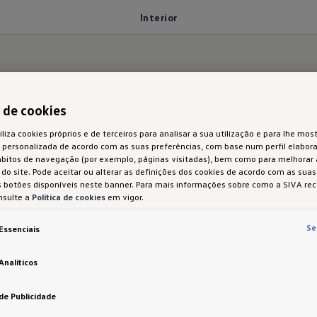
Interior
ixe para trás a rotina
a de cookies
iliza cookies próprios e de terceiros para analisar a sua utilização e para lhe most
 personalizada de acordo com as suas preferências, com base num perfil elabora
ábitos de navegação (por exemplo, páginas visitadas), bem como para melhorar
do site. Pode aceitar ou alterar as definições dos cookies de acordo com as sua
 botões disponíveis neste banner. Para mais informações sobre como a SIVA rec
nsulte a
Política de cookies
em vigor.
vindas a um novo nível! O seu
interior de alta quali
Se
Essenciais
s com botões táteis
Analíticos
opcional Discover Pro com visor de Infotainment de 38,1 cm (15
de Publicidade
ntegrado no apoio de braços central da segunda fila de bancos