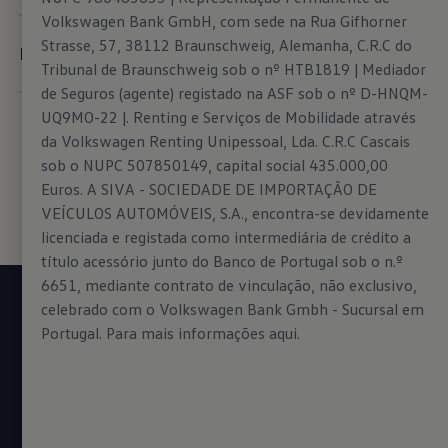
Volkswagen Bank GmbH, com sede na Rua Gifhorner
Strasse, 57, 38112 Braunschweig, Alemanha, C.R.C do
Mais serviços móveis online
Tribunal de Braunschweig sob o nº HTB1819 | Mediador
de Seguros (agente) registado na ASF sob o nº D-HNQM-
UQ9MO-22 |. Renting e Serviços de Mobilidade através
da Volkswagen Renting Unipessoal, Lda. C.R.C Cascais
sob o NUPC 507850149, capital social 435.000,00
Euros. A SIVA - SOCIEDADE DE IMPORTAÇÃO DE
VEÍCULOS AUTOMÓVEIS, S.A., encontra-se devidamente
licenciada e registada como intermediária de crédito a
título acessório junto do Banco de Portugal sob o n.º
6651, mediante contrato de vinculação, não exclusivo,
celebrado com o Volkswagen Bank Gmbh - Sucursal em
Quer saber mais ou agendar uma visita?
Portugal. Para mais informações
aqui.
Encontrar agora um
Concessionário Volkswagen