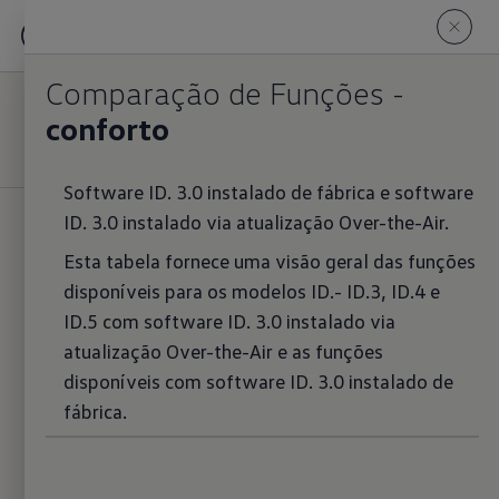
Atualização de software
ID. 3.0
Comparação de Funções -
conforto
myVolkswagen
Software ID. 3.0 instalado de fábrica e software
ID. 3.0 instalado via atualização Over-the-Air.
Esta tabela fornece uma visão geral das funções
A atualização do software
disponíveis para os modelos ID.- ID.3, ID.4 e
para o seu ID. estará
ID.5 com software ID. 3.0 instalado via
disponível no final do Verão
atualização Over-the-Air e as funções
disponíveis com software ID. 3.0 instalado de
fábrica.
Atualização software ID. 3.0
As atualizações de software fornecem novos