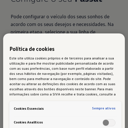
Pode configurar o veículo dos seus sonhos de
acordo com os seus desejos e necessidades. Na
primeira etapa, selecione a sua linha de
equipamentos, pintura e jantes. Na segunda
etapa, pode equipar o seu Passat com o interior
Política de cookies
certo, elementos de design, sistemas de
Este site utiliza cookies próprios e de terceiros para analisar a sua
assistência e acessórios.
utilização e para lhe mostrar publicidade personalizada de acordo
com as suas preferências, com base num perfil elaborado a partir
Faça do Passat o
seu Passat.
dos seus hábitos de navegação (por exemplo, páginas visitadas),
bem como para melhorar a navegação e conteúdo do site. Pode
aceitar ou alterar as definições dos cookies de acordo com as suas
escolhas através dos botões disponíveis neste banner. Para mais
informações sobre como a SIVA recolhe e trata cookies, consulte a
Política de cookies
em vigor.
Sempre ativos
Cookies Essenciais
Cookies Analíticos