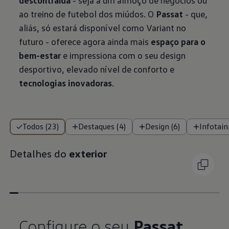
descontraída
- seja a um almoço de negócios ou
ao treino de futebol dos miúdos. O
Passat
- que,
aliás, só estará disponível como Variant no
futuro - oferece agora ainda mais
espaço para o
bem-estar
e impressiona com o seu design
desportivo, elevado nível de conforto e
tecnologias inovadoras
.
Todos (23)
Destaques (4)
Design (6)
Infotain
Detalhes do
exterior
Configure o seu
Passat