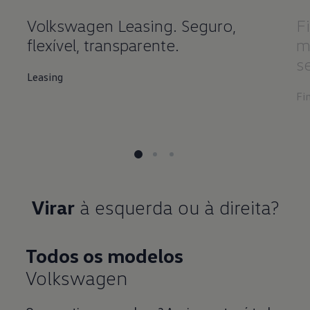
Volkswagen Leasing. Seguro,
F
flexível, transparente.
m
s
Leasing
Fi
Virar
Todos os modelos
Volkswagen