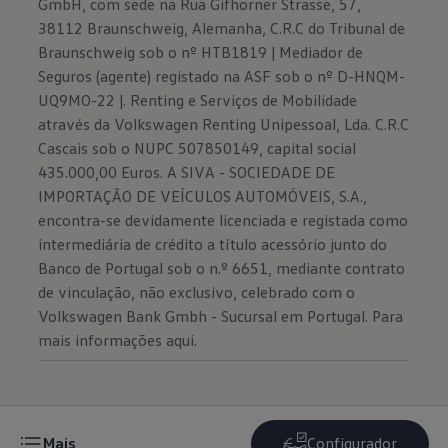
GmbH, com sede na Rua Gifhorner Strasse, 57,
38112 Braunschweig, Alemanha, C.R.C do Tribunal de
Braunschweig sob o nº HTB1819 | Mediador de
Seguros (agente) registado na ASF sob o nº D-HNQM-
UQ9MO-22 |. Renting e Serviços de Mobilidade
através da Volkswagen Renting Unipessoal, Lda. C.R.C
Cascais sob o NUPC 507850149, capital social
435.000,00 Euros. A SIVA - SOCIEDADE DE
IMPORTAÇÃO DE VEÍCULOS AUTOMÓVEIS, S.A.,
encontra-se devidamente licenciada e registada como
intermediária de crédito a título acessório junto do
Banco de Portugal sob o n.º 6651, mediante contrato
de vinculação, não exclusivo, celebrado com o
Volkswagen Bank Gmbh - Sucursal em Portugal. Para
mais informações
aqui.
Mais
Configurador