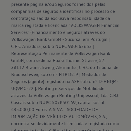
presente página e/ou Seguros fornecidos pelas
companhias de seguros a identificar no processo de
contratação são da exclusiva responsabilidade da
marca registada e licenciada "VOLKSWAGEN Financial
Services" (Financiamento e Seguros através do
Volkswagen Bank GmbH - Sucursal em Portugal |
C.R.C Amadora, sob o NUPC 980463653 |
Representação Permanente de Volkswagen Bank
GmbH, com sede na Rua Gifhorner Strasse, 57,
38112 Braunschweig, Alemanha, C.R.C do Tribunal de
Braunschweig sob o nº HTB1819 | Mediador de
Seguros (agente) registado na ASF sob o nº D-HNQM-
UQ9MO-22 |. Renting e Serviços de Mobilidade
através da Volkswagen Renting Unipessoal, Lda. C.R.C
Cascais sob o NUPC 507850149, capital social
435.000,00 Euros. A SIVA - SOCIEDADE DE
IMPORTAÇÃO DE VEÍCULOS AUTOMÓVEIS, S.A.,
encontra-se devidamente licenciada e registada como
intermediária de crédito a título acessório junto do