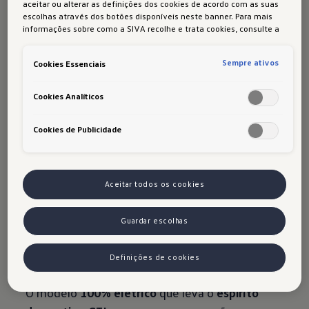
Novidades
aceitar ou alterar as definições dos cookies de acordo com as suas
escolhas através dos botões disponíveis neste banner. Para mais
informações sobre como a SIVA recolhe e trata cookies, consulte a
Política de cookies
em vigor.
Há sempre algo novo na Volkswagen. Conheça
Sempre ativos
Cookies Essenciais
todas as novidades do momento!
Cookies Analíticos
Novo ID. Polo
Cookies de Publicidade
Um clássico que entra agora numa nova era
totalmente elétrica.
Aceitar todos os cookies
Saiba mais
Guardar escolhas
Novo ID. Polo GTI
Definições de cookies
O modelo
100% elétrico
que leva o
espírito