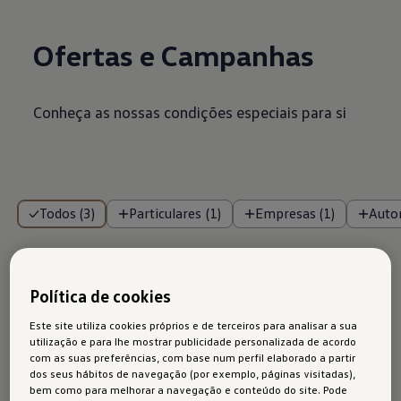
Ofertas e Campanhas
Conheça as nossas condições especiais para si
Todos (3)
Particulares (1)
Empresas (1)
Autom
Campanhas Particulares
Política de cookies
Este site utiliza cookies próprios e de terceiros para analisar a sua
utilização e para lhe mostrar publicidade personalizada de acordo
com as suas preferências, com base num perfil elaborado a partir
dos seus hábitos de navegação (por exemplo, páginas visitadas),
bem como para melhorar a navegação e conteúdo do site. Pode